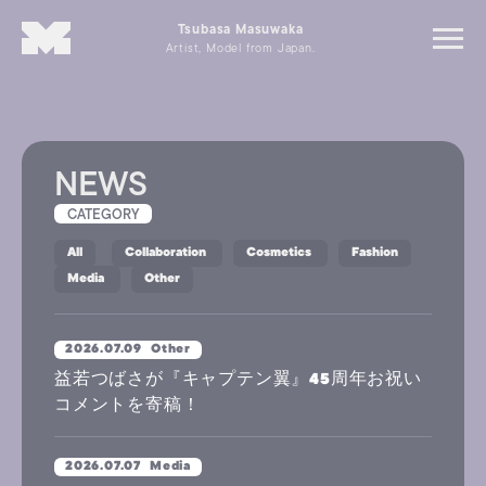
Tsubasa Masuwaka
Artist, Model from Japan.
NEWS
CATEGORY
All
Collaboration
Cosmetics
Fashion
Media
Other
2026.07.09
Other
益若つばさが『キャプテン翼』45周年お祝い
コメントを寄稿！
2026.07.07
Media