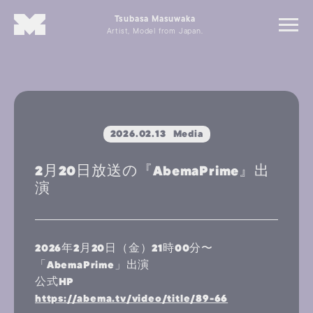
Tsubasa Masuwaka
Artist, Model from Japan.
2026.02.13
Media
2月20日放送の『AbemaPrime』出
演
2026年2月20日（金）21時00分〜
「AbemaPrime」出演
公式HP
https://abema.tv/video/title/89-66