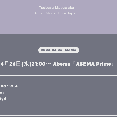
Tsubasa Masuwaka
Artist, Model from Japan.
2023.04.26
Media
4月26日(水)21:00〜 Abema『ABEMA Prim
:00〜O.A
me』
Ryd