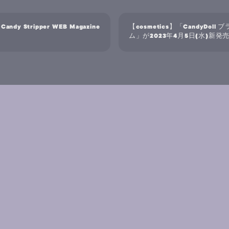
andy Stripper WEB Magazine
【cosmetics】「CandyDol
ム」が2023年4月5日(水)新発