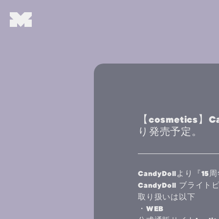
【cosmetics
り発売予定。
CandyDollより『
CandyDoll ブラ
取り扱いは以下
・WEB