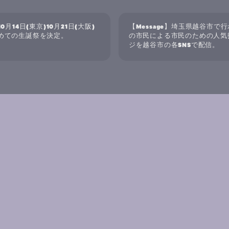
0月14日(東京)10月21日(大阪)
【Message】埼玉県越谷市で
じめての生誕祭を決定。
の市民による市民のための人気
ジを越谷市の各SNSで配信。