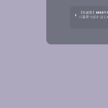
【生誕祭】2023年1
に益若つばさ は