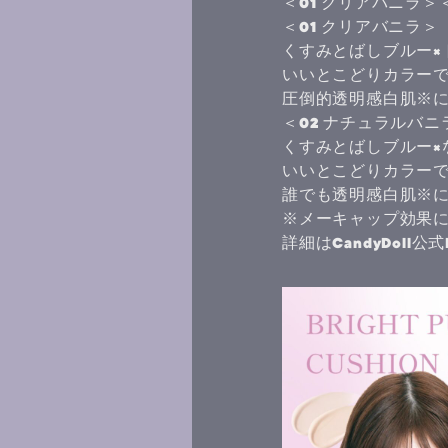
＜01 クリアバニラ＞＜
＜01 クリアバニラ＞
くすみとばしブルー×
いいとこどりカラー
圧倒的透明感白肌※
＜02 ナチュラルバニ
くすみとばしブルー×
いいとこどりカラー
誰でも透明感白肌※
※メーキャップ効果
詳細はCandyDoll公