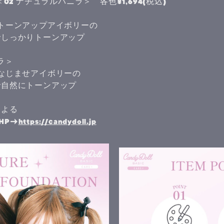
02 ナチュラルバニラ＞ 各色¥1,694(税込)
トーンアップアイボリーの
でしっかりトーンアップ
に
ラ＞
なじませアイボリーの
で自然にトーンアップ
に
による
式HP→
https://candydoll.jp