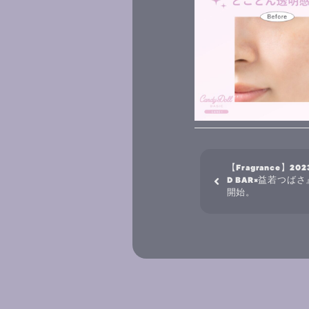
【Fragrance】2
D BAR×益若つ
開始。