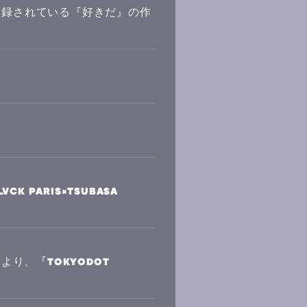
th」に収録されている『好きだ』の作
K PARIS×TSUBASA
」より、『TOKYODOT