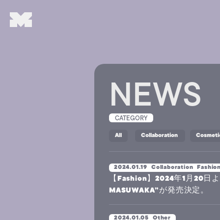
NEWS
CATEGORY
All
Collaboration
Cosmeti
2024.01.19
Collaboration
Fashio
【Fashion】2024年1月20
MASUWAKA”が発売決定。
2024.01.05
Other