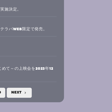
拶実施決定。
イズがホテラバWEB限定で発売。
て～の上映会を2023年12
0
NEXT