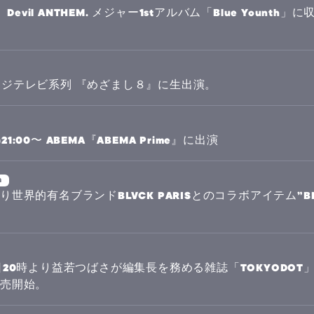
、Devil ANTHEM. メジャー1stアルバム「Blue Youn
水) フジテレビ系列 『めざまし８』に生出演。
21:00〜 ABEMA『ABEMA Prime』に出演
n
日より世界的有名ブランドBLVCK PARISとのコラボアイテム”BLVC
月22日20時より益若つばさが編集長を務める雑誌「TOKYODOT
約販売開始。