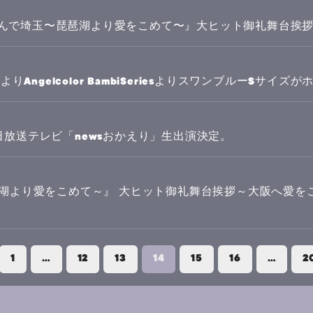
日『翔んで埼玉〜琵琶湖より愛をこめて〜』大ヒット御礼舞台挨
月5日よりAngelcolor BambiSeriesよりスワンブルーSサ
)朝日放送テレビ「newsおかえり」生出演決定。
湖より愛をこめて～』 大ヒット御礼舞台挨拶～大阪へ愛をこめ
1
…
12
13
14
15
16
…
2