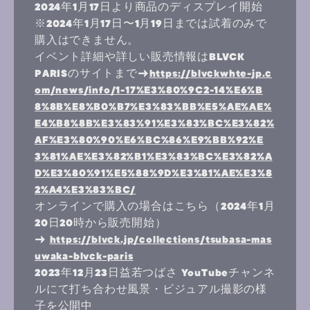
2024年1月17日より商品のディスプレイ開始
※2024年1月17日〜1月19日までは試着のみで
購入はできません。
イベント詳細や詳しい販売情報はBLVCK
PARISのサイトまで→
https://blvckwhte-jp.c
om/news/info/1-17%E3%80%9C2-14%E6%B
8%8B%E8%B0%B7%E3%83%BB%E5%AE%AE%
E4%B8%8B%E3%83%91%E3%83%BC%E3%82%
AF%E3%80%90%E6%BC%86%E9%BB%92%E
3%81%AE%E3%82%B1%E3%83%BC%E3%82%A
D%E3%80%91%E5%88%9D%E3%81%AE%E3%8
2%A4%E3%83%BC/
オンラインで購入の場合はこちら（2024年1月
20日20時から販売開始）
→
https://blvck.jp/collections/tsubasa-mas
uwaka-blvck-paris
2023年12月23日益若つばさ YouTubeチャンネ
ルにて打ち合わせ風景・ビジュアル撮影の様
子を公開中