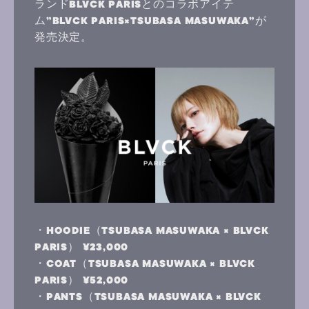
ランドBLVCK PARISとのコラボアイテ
ム”BLVCK PARIS×TSUBASA MASUWAKA”が
発売決定。
・HOODIE（TSUBASA MASUWAKA × BLVCK
PARIS） ¥23,000
・COAT（TSUBASA MASUWAKA × BLVCK
PARIS） ¥52,000
・PANTS（TSUBASA MASUWAKA × BLVCK