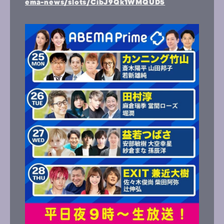
ema-news/slots/CibJ9Qk1WMQUD5