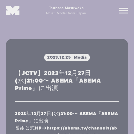
Tsubasa Masuwaka
Artist, Model from Japan.
2023.12.25
Media
【JCTV】2023年12月27日
(水)21:00〜 ABEMA『ABEMA
Prime』に出演
2023年12月27日(水)21:00〜 ABEMA『ABEMA
Prime』に出演
番組公式HP→
https://abema.tv/channels/ab